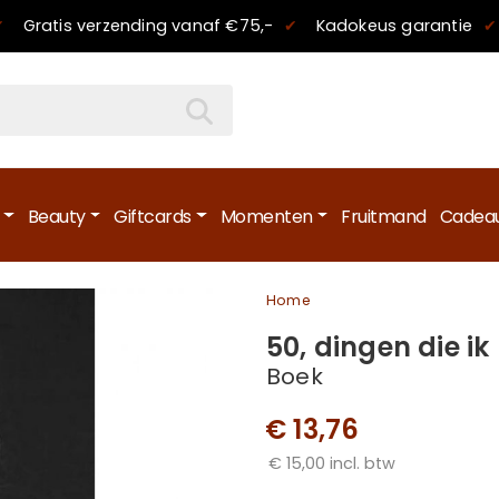
✔
Gratis verzending
vanaf €75,-
✔
Kadokeus garantie
✔
Beauty
Giftcards
Momenten
Fruitmand
Cadeau
Home
50, dingen die ik 
Boek
€ 13,76
€ 15,00 incl. btw