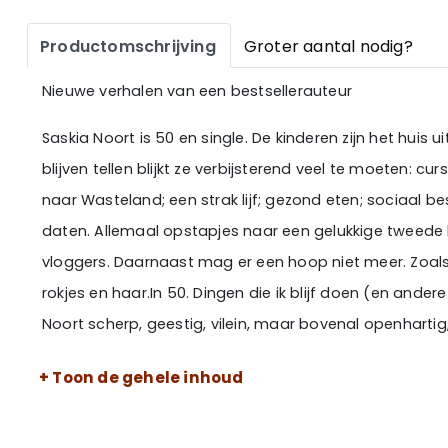
Productomschrijving
Groter aantal nodig?
Nieuwe verhalen van een bestsellerauteur
Saskia Noort is 50 en single. De kinderen zijn het huis
blijven tellen blijkt ze verbijsterend veel te moeten: cu
naar Wasteland; een strak lijf; gezond eten; sociaal bes
daten. Allemaal opstapjes naar een gelukkige tweede 
vloggers. Daarnaast mag er een hoop niet meer. Zoals 
rokjes en haar.In 50. Dingen die ik blijf doen (en andere
Noort scherp, geestig, vilein, maar bovenal openhartig
het leven is, zelfs wanneer alle sporen ruimschoots ver
+ Toon de gehele inhoud
kinderen bemoeien zich met alles, het huis is leeg en 