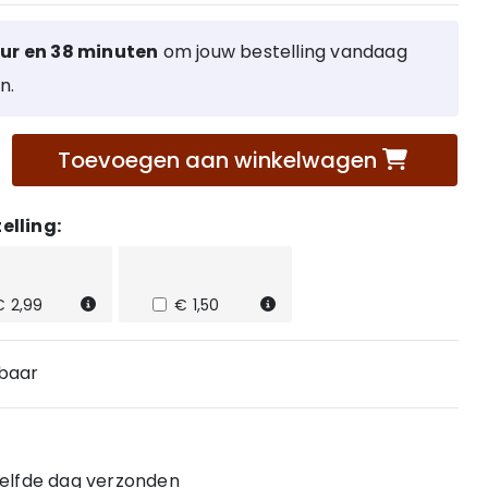
uur en 38 minuten
om jouw bestelling vandaag
n.
Toevoegen aan winkelwagen
elling:
€ 2,99
€ 1,50
rbaar
 zelfde dag verzonden