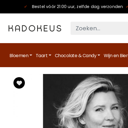
✔
Bestel vóór 21:00 uur, zelfde dag verzonden
Bloemen
Taart
Chocolate & Candy
Wijn en Bier