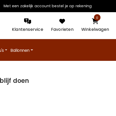
Met een zakelijk account bestel je op rekening
0
Klantenservice
Favorieten
Winkelwagen
's
Ballonnen
blijf doen