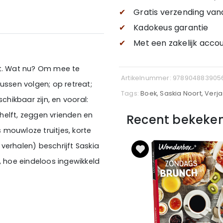
✔
Gratis verzending
van
✔
Kadokeus garantie
✔
Met een zakelijk accou
 uit. Wat nu? Om mee te
Artikelnummer: 978904883905
rsussen volgen; op retreat;
Tags:
Boek, Saskia Noort, Verj
chikbaar zijn, en vooral:
helft, zeggen vrienden en
Recent bekeke
mouwloze truitjes, korte
 verhalen) beschrijft Saskia
, hoe eindeloos ingewikkeld
diend zijn. Mannen zijn bang,
de agenda te vol.