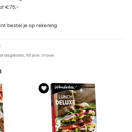
af €75,-
nt bestel je op rekening
6
aardagskado, 50 jaar, Vrouw
n