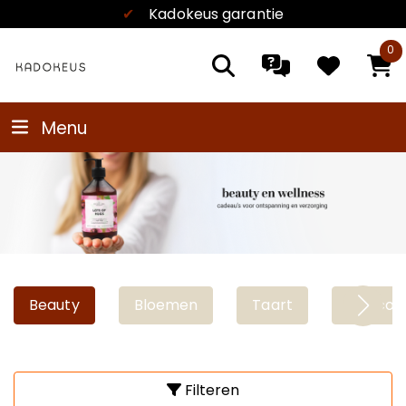
✔
Kadokeus garantie
0
Menu
Beauty
Bloemen
Taart
Chocola
Filteren