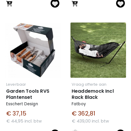
Leverbaar
Vraag offerte aan
Garden Tools RVS
Headdemock Incl
Plantenset
Rack Black
Esschert Design
Fatboy
€ 37,15
€ 362,81
€ 44,95 incl. btw
€ 439,00 incl. btw