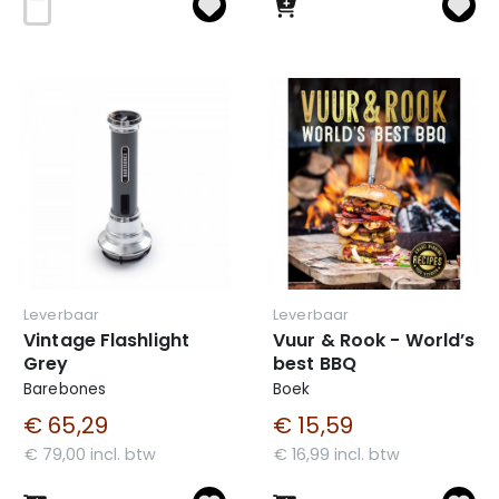
Leverbaar
Leverbaar
Vintage Flashlight
Vuur & Rook - World’s
Grey
best BBQ
Barebones
Boek
€ 65,29
€ 15,59
€ 79,00 incl. btw
€ 16,99 incl. btw