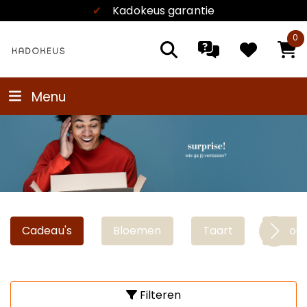
✔
Kadokeus garantie
0
Menu
Cadeau's
Bloemen
Taart
Choco
Filteren