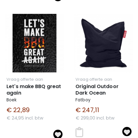
Vraag offerte aan
Vraag offerte aan
Let's make BBQ great
Original Outdoor
again
Dark Ocean
Boek
Fatboy
€ 22,89
€ 247,11
€ 24,95 incl. btw
€ 299,00 incl. btw