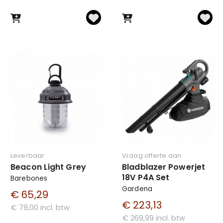
Leverbaar
Vraag offerte aan
Beacon Light Grey
Bladblazer Powerjet
18V P4A Set
Barebones
Gardena
€ 65,29
€ 223,13
€ 79,00 incl. btw
€ 269,99 incl. btw