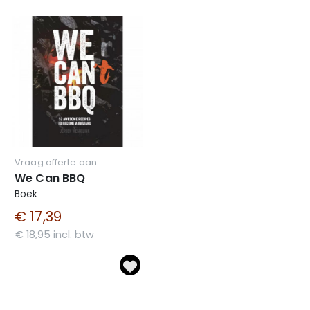
Vraag offerte aan
We Can BBQ
Boek
€ 17,39
€ 18,95 incl. btw