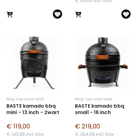
€ 45,00 incl. btw
Nog 1 op voorraad
Nog 1 op voorraad
BASTE kamado bbq
BASTE kamado bbq
mini - 13 inch - Zwart
small - 16 inch
€ 119,00
€ 219,00
€ 143,99 incl. btw
€ 264,99 incl. btw