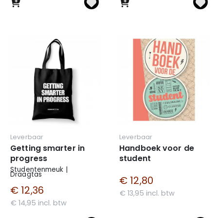
Leverbaar
Leverbaar
Getting smarter in
Handboek voor de
progress
student
Studentenmeuk |
Draagtas
€ 12,80
€ 12,36
€ 13,95 incl. btw
€ 14,95 incl. btw