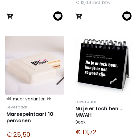
€ 12,04 incl. btw
meer varianten
Leverbaar
Leverbaar
Nu je er toch ben…
Marsepeintaart 10
MWAH
personen
Boek
€ 13,72
€ 25,50