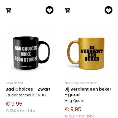
Leverbaar
Nog 1 op voorraad
Bad Choices - Zwart
Jij verdient een beker
- goud
Studentenmeuk | MUG
Mug Quote
€ 9,95
€ 9,95
€ 12,04 incl. btw
€ 12,04 incl. btw