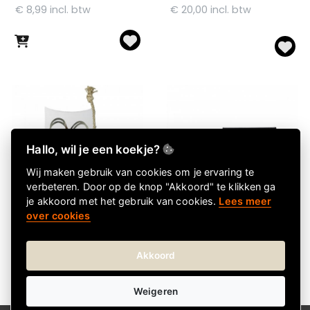
€ 8,99 incl. btw
€ 20,00 incl. btw
Hallo, wil je een koekje?
Wij maken gebruik van cookies om je ervaring te
verbeteren. Door op de knop "Akkoord" te klikken ga
je akkoord met het gebruik van cookies.
Lees meer
over cookies
Vraag offerte aan
Vraag offerte aan
Jij bent HARTstikke
Salty Caramel Milk
Akkoord
leuk
Chocbar - CHCO
100% Leuk
€ 4,40
Weigeren
€ 9,05