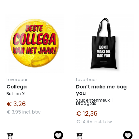
Leverbaar
Leverbaar
Collega
Don't make me bag
you
Button XL
Studentenmeuk |
€ 3,26
Draagtas
€ 3,95 incl. btw
€ 12,36
€ 14,95 incl. btw