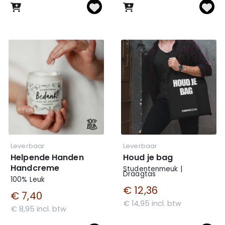
Leverbaar
Leverbaar
Helpende Handen
Houd je bag
Handcreme
Studentenmeuk |
Draagtas
100% Leuk
€ 12,36
€ 7,40
€ 14,95 incl. btw
€ 8,95 incl. btw