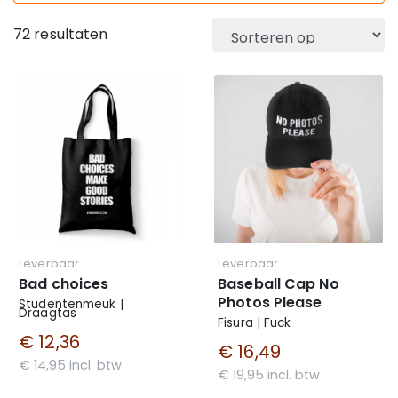
72 resultaten
Leverbaar
Leverbaar
Bad choices
Baseball Cap No
Photos Please
Studentenmeuk |
Draagtas
Fisura | Fuck
€ 12,36
€ 16,49
€ 14,95 incl. btw
€ 19,95 incl. btw