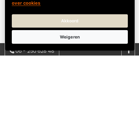
meer varianten
over cookies
Leverbaar
Wehkamp Giftcard 10
euro
Akkoord
Giftcard | Digitaal
Weigeren
€ 10,00
€ 10,00 incl. btw
06 - 250 628 48
08:00 - 17:00 | ma - vrij
info@kadokeus.nl