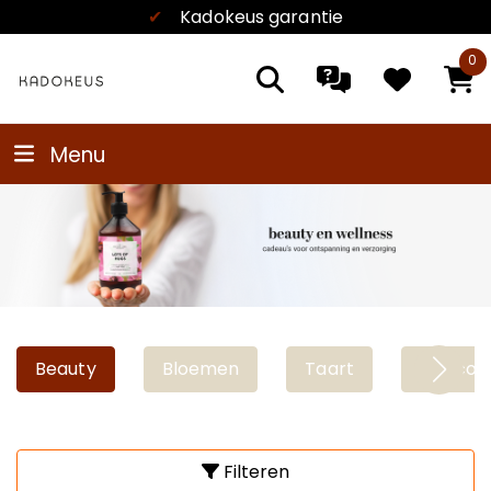
✔
Kadokeus garantie
0
Menu
Beauty
Bloemen
Taart
Chocola
Filteren