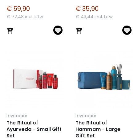
€ 59,90
€ 35,90
€ 72,48 incl. btw
€ 43,44 incl. btw
Leverbaar
Leverbaar
The Ritual of
The Ritual of
Ayurveda - Small Gift
Hammam - Large
Set
Gift Set