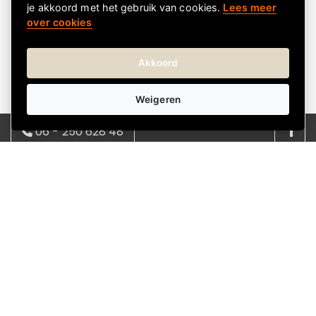
je akkoord met het gebruik van cookies.
Lees meer
Leverbaar
over cookies
Diner
Wonderbox | Digitaal
Akkoord
€ 44,90
€ 44,90 incl. btw
Weigeren
06 - 250 628 48
08:00 - 17:00 | ma - vrij
info@kadokeus.nl
Over Kadokeus