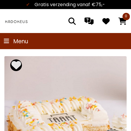
✔
Gratis verzending
vanaf €75,-
0
Menu