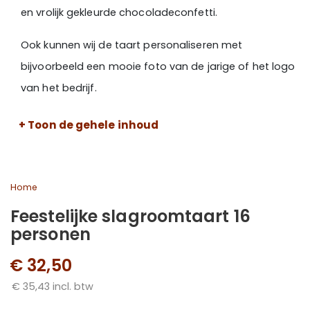
en vrolijk gekleurde chocoladeconfetti
.
Ook kunnen wij de taart personaliseren met
bijvoorbeeld een
mooie foto van de jarige of het logo
van het bedrijf
.
Levertijd
+ Toon de gehele inhoud
Plaats je bestelling vóór
16:00 uur
, dan leveren wij jouw
taart de volgende dag bij jou thuis of op kantoor.
Home
Altijd
supervers, gekoeld en met liefde gemaakt.
Feestelijke slagroomtaart 16
Ingrediënten
personen
room (MELK), Vruchtenjam Framboos-rode bes 35%
€ 32,50
[suiker, water, rode bessenpuree, glucosestroop,
€ 35,43 incl. btw
geleermiddel (E440), rode bessensap (concentraat),