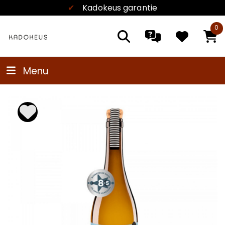
✔
Kadokeus garantie
0
Menu