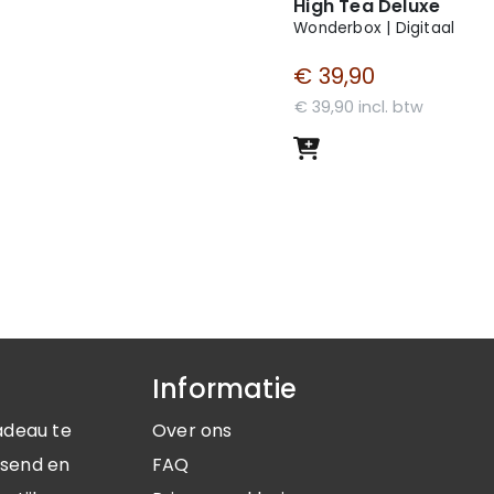
High Tea Deluxe
Wonderbox | Digitaal
€ 39,90
€ 39,90 incl. btw
Informatie
adeau te
Over ons
ssend en
FAQ