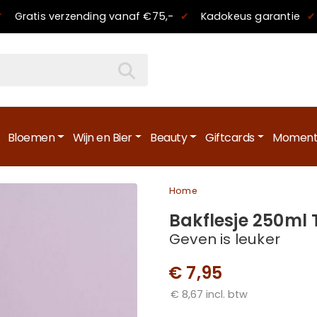
✔
Gratis verzending
vanaf €75,-
✔
Kadokeus garantie
✔
Bloemen
Wijn en Bier
Beauty
Giftcards
Moment
Home
Bakflesje 250ml 
Geven is leuker
€ 7,95
€ 8,67 incl. btw