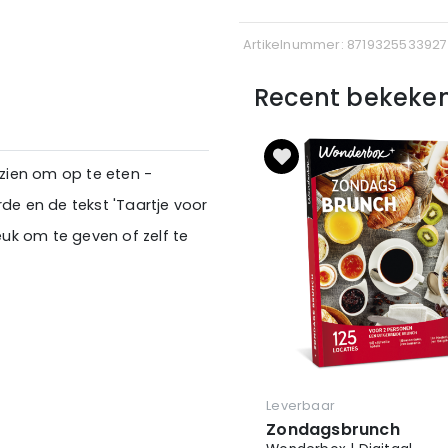
Artikelnummer: 8719325533927
Recent bekeke
 zien om op te eten -
arde en de tekst 'Taartje voor
euk om te geven of zelf te
Leverbaar
Zondagsbrunch