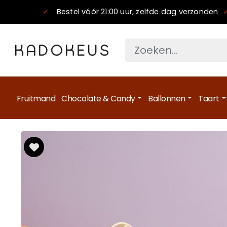
✔
Bestel vóór 21:00 uur, zelfde dag verzonden
Fruitmand
Chocolate & Candy
Ballonnen
Taart