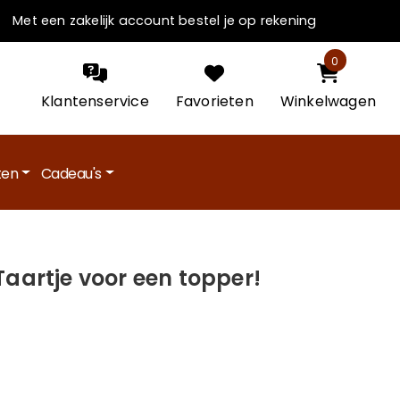
Met een zakelijk account bestel je op rekening
0
Klantenservice
Favorieten
Winkelwagen
en
Cadeau's
Taartje voor een topper!