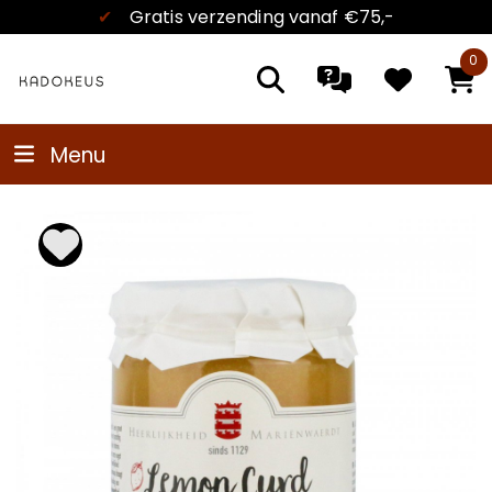
✔
Gratis verzending
vanaf €75,-
0
Menu