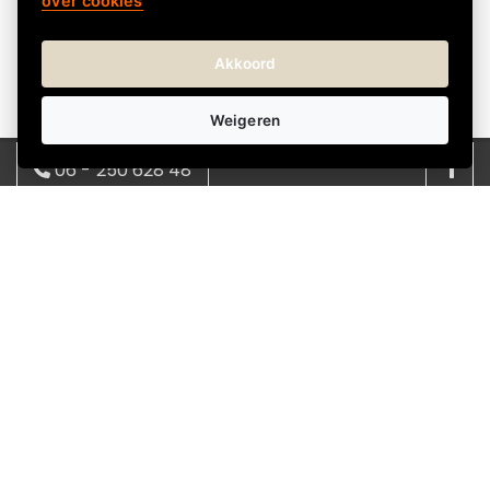
over cookies
Akkoord
Weigeren
06 - 250 628 48
Over Kadokeus
Kadokeus helpt je om snel en eenvoudig het juiste
08:00 - 17:00 | ma - vrij
cadeau te vinden voor elke gelegenheid. We bieden
info@kadokeus.nl
een verrassend en wisselend assortiment, met
cadeaus in verschillende stijlen en prijsklassen.
Bestellen gaat makkelijk online en je kunt het cadeau
direct laten bezorgen bij de ontvanger-thuis of op het
werk. Zo regel je zonder gedoe een attent en passend
cadeau.