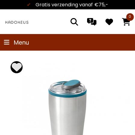
✔
Gratis verzending
vanaf €75,-
0
Menu