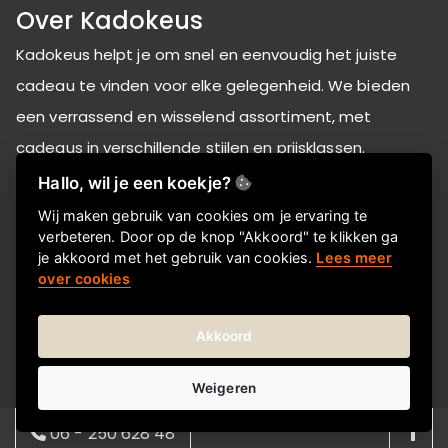
Over Kadokeus
Kadokeus helpt je om snel en eenvoudig het juiste
cadeau te vinden voor elke gelegenheid. We bieden
een verrassend en wisselend assortiment, met
cadeaus in verschillende stijlen en prijsklassen.
Bestellen gaat makkelijk online en je kunt het cadeau
Hallo, wil je een koekje?
direct laten bezorgen bij de ontvanger-thuis of op het
Wij maken gebruik van cookies om je ervaring te
verbeteren. Door op de knop "Akkoord" te klikken ga
werk. Zo regel je zonder gedoe een attent en passend
je akkoord met het gebruik van cookies.
Lees meer
cadeau.
over cookies
Akkoord
Informatie
Over ons
Weigeren
FAQ
06 - 250 628 48