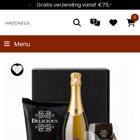
✔
Kadokeus garantie
0
Menu