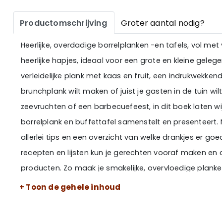
Productomschrijving
Groter aantal nodig?
Heerlijke, overdadige borrelplanken -en tafels, vol met 
heerlijke hapjes, ideaal voor een grote en kleine geleg
verleidelijke plank met kaas en fruit, een indrukwekke
brunchplank wilt maken of juist je gasten in de tuin wi
zeevruchten of een barbecuefeest, in dit boek laten wij
borrelplank en buffettafel samenstelt en presenteert. 
allerlei tips en een overzicht van welke drankjes er go
recepten en lijsten kun je gerechten vooraf maken en
producten. Zo maak je smakelijke, overvloedige plan
hoeft te werken. Met mooie stevige kaft met zilverfoli
+ Toon de gehele inhoud
geven! De borrelplanken in dit boek hebben de volgen
fruitplank /Brunchplank/Barbecuefeest/High tea-tafel