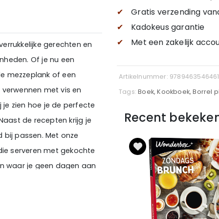
✔
Gratis verzending
van
✔
Kadokeus garantie
✔
Met een zakelijk accou
verrukkelijke gerechten en
enheden. Of je nu een
nde mezzeplank of een
Artikelnummer: 978946354646
lt verwennen met vis en
Tags:
Boek, Kookboek, Borrel 
 je zien hoe je de perfecte
Recent bekeke
Naast de recepten krijg je
ed bij passen. Met onze
 die serveren met gekochte
ken waar je geen dagen aan
e. Super leuk om kado te
de thema's: Kaas- &
/Griekse plank/Antipasti-