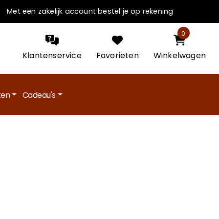
Met een zakelijk account bestel je op rekening
0
Klantenservice
Favorieten
Winkelwagen
en
Cadeau's