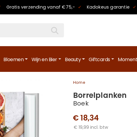
✔
Gratis verzending
vanaf €75,-
✔
Kadokeus garantie
✔
Bloemen
Wijn en Bier
Beauty
Giftcards
Moment
Home
Borrelplanken
Boek
€ 18,34
€ 19,99 incl. btw