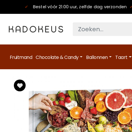
✔
Bestel vóór 21:00 uur, zelfde dag verzonden
Fruitmand
Chocolate & Candy
Ballonnen
Taart