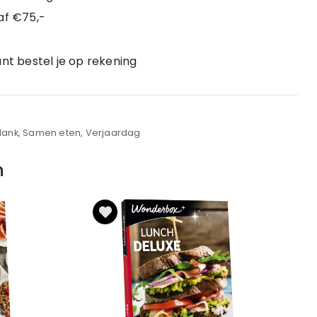
af €75,-
nt bestel je op rekening
1
plank, Samen eten, Verjaardag
n