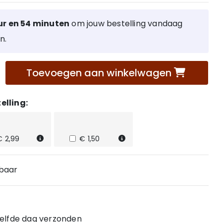
ur en 54 minuten
om jouw bestelling vandaag
n.
Toevoegen aan winkelwagen
elling:
€ 2,99
€ 1,50
rbaar
 zelfde dag verzonden