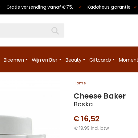
✔
Gratis verzending
vanaf €75,-
✔
Kadokeus garantie
✔
Bloemen
Wijn en Bier
Beauty
Giftcards
Moment
Home
Cheese Baker
Boska
€ 16,52
€ 19,99 incl. btw