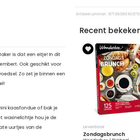
Artikelnummer: 8713638040370
Recent bekeke
 is dat een eitje! In dit
membert. Ook geschikt voor
oedsel. Zo zet je binnen een
el!
ini kaasfondue of bak je
 waxinelichtje hou je de
late uurtjes van de
Leverbaar
Zondagsbrunch