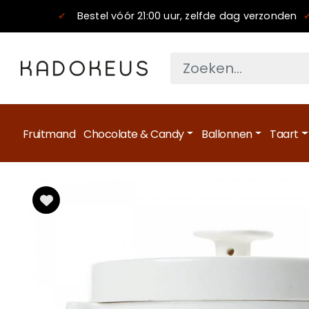
✔
Bestel vóór 21:00 uur, zelfde dag verzonden
Fruitmand
Chocolate & Candy
Ballonnen
Taart