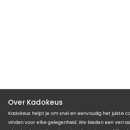
heb je gevonden! De Cheese Baker is het perfecte cad
zeker in combinatie met een heerlijke Camembert. Daa
meer mee dan met een standaard cadeaubon.
Over Kadokeus
Kadokeus helpt je om snel en eenvoudig het juiste c
vinden voor elke gelegenheid. We bieden een verra