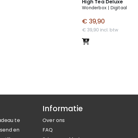
High Tea Deluxe
eau voor elke gelegenheid,
Wonderbox | Digitaal
r verras je hem of haar
€ 39,90
€ 39,90 incl. btw
Informatie
adeau te
Over ons
ssend en
FAQ