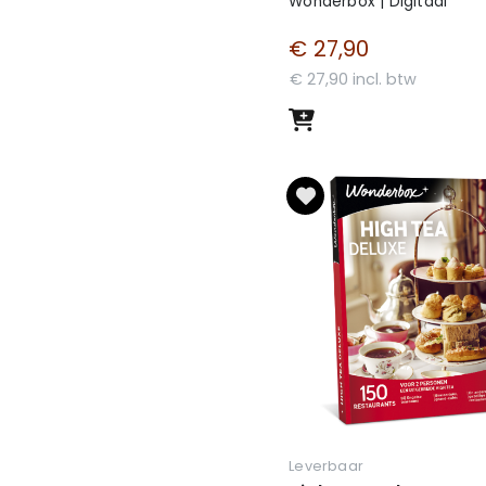
Wonderbox | Digitaal
€ 27,90
e kaasfondues kan je de
€ 27,90 incl. btw
 Dankzij de deksel kan je
 dat de geur van kaas zich
 groenten in, of gebruik hem
stellen!
 in voor elk moment van de
n nog veel meer! Bekijk snel
en cadeau voor Kerst,
Leverbaar
aardag? Goed nieuws: die