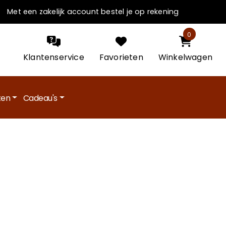
Met een zakelijk account bestel je op rekening
0
Klantenservice
Favorieten
Winkelwagen
en
Cadeau's