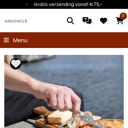
✔
Kadokeus garantie
0
Menu