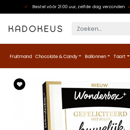
✔
Bestel vóór 21:00 uur, zelfde dag verzonden
Fruitmand
Chocolate & Candy
Ballonnen
Taart