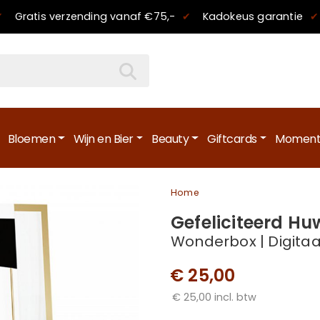
✔
Gratis verzending
vanaf €75,-
✔
Kadokeus garantie
✔
Bloemen
Wijn en Bier
Beauty
Giftcards
Moment
Home
Gefeliciteerd Huw
Wonderbox | Digitaa
€ 25,00
€ 25,00 incl. btw