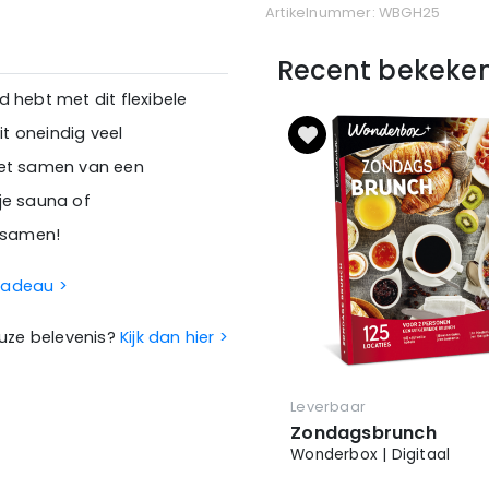
Artikelnummer: WBGH25
Recent bekeke
 hebt met dit flexibele
t oneindig veel
iet samen van een
je sauna of
r samen!
 cadeau >
euze belevenis?
Kijk dan hier >
Leverbaar
Zondagsbrunch
Wonderbox | Digitaal