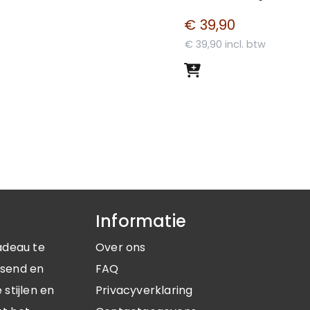
€ 39,90
€ 39,90 incl. btw
Informatie
adeau te
Over ons
ssend en
FAQ
stijlen en
Privacyverklaring