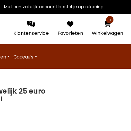
Met een zakelijk account bestel je op rekening
0
Klantenservice
Favorieten
Winkelwagen
en
Cadeau's
elijk 25 euro
l