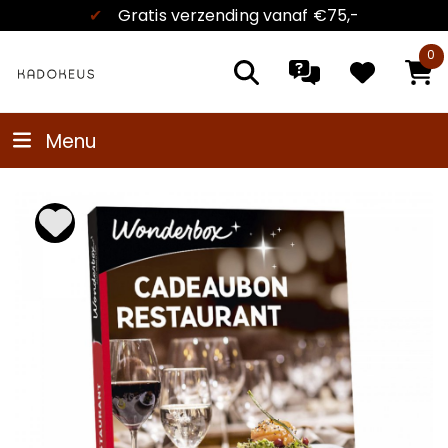
rzending
vanaf €75,-
✔
Kadokeu
0
Menu