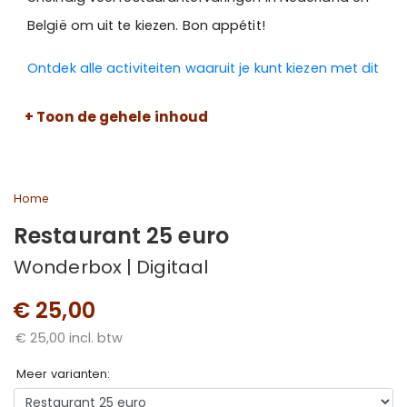
België om uit te kiezen. Bon appétit!
Ontdek alle activiteiten waaruit je kunt kiezen met dit
cadeau >
+ Toon de gehele inhoud
Wil je weten hoe je gebruik kunt maken van een vrije
keuze belevenis?
Kijk dan hier >
Home
Restaurant 25 euro
Wonderbox | Digitaal
€ 25,00
€ 25,00 incl. btw
Meer varianten: