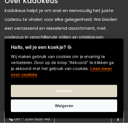
Over Kadokeus
Kadokeus helpt je om snel en eenvoudig het juiste
cadeau te vinden voor elke gelegenheid. We bieden
een verrassend en wisselend assortiment, met
cadeaus in verschillende stijlen en prijsklassen.
Bestellen gaat makkelijk online en je kunt het cadeau
Hallo, wil je een koekje?
direct laten bezorgen bij de ontvanger-thuis of op het
Wij maken gebruik van cookies om je ervaring te
verbeteren. Door op de knop "Akkoord" te klikken ga
werk. Zo regel je zonder gedoe een attent en passend
je akkoord met het gebruik van cookies.
Lees meer
cadeau.
over cookies
Akkoord
Informatie
Over ons
Weigeren
FAQ
06 - 250 628 48
Privacyverklaring