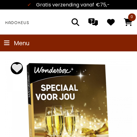
✔
Gratis verzending
vanaf €75,-
0
Menu