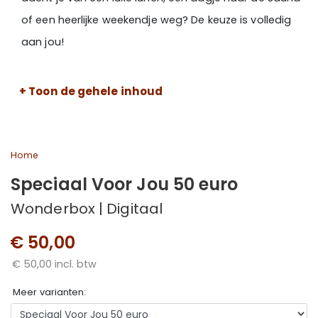
of een heerlijke weekendje weg? De keuze is volledig
aan jou!
Ontdek alle activiteiten waaruit je kunt kiezen met dit
+ Toon de gehele inhoud
cadeau >
Wil je weten hoe je gebruik kunt maken van een open
waarde product?
Kijk dan hier >
Home
Speciaal Voor Jou 50 euro
Wonderbox | Digitaal
€ 50,00
€ 50,00 incl. btw
Meer varianten: