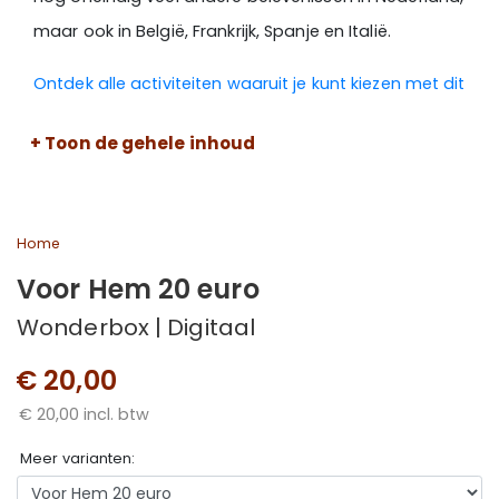
maar ook in België, Frankrijk, Spanje en Italië.
Ontdek alle activiteiten waaruit je kunt kiezen met dit
cadeau >
+ Toon de gehele inhoud
Wil je weten hoe je gebruik kunt maken van een open
waarde product?
Kijk dan hier >
Home
Voor Hem 20 euro
Wonderbox | Digitaal
€ 20,00
€ 20,00 incl. btw
Meer varianten: