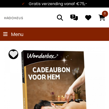
✔
Gratis verzending
vanaf €75,-
0
Menu