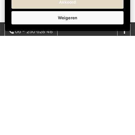
Akkoord
Weigeren
06 - 250 628 48
Over Kadokeus
Kadokeus helpt je om snel en eenvoudig het juiste
08:00 - 17:00 | ma - vrij
cadeau te vinden voor elke gelegenheid. We bieden
info@kadokeus.nl
een verrassend en wisselend assortiment, met
cadeaus in verschillende stijlen en prijsklassen.
Bestellen gaat makkelijk online en je kunt het cadeau
direct laten bezorgen bij de ontvanger-thuis of op het
werk. Zo regel je zonder gedoe een attent en passend
cadeau.