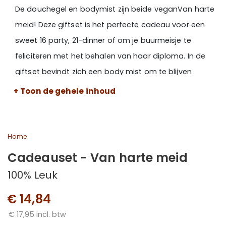
De douchegel en bodymist zijn beide vegan
Van harte
meid! Deze giftset is het perfecte cadeau voor een
sweet 16 party, 21-dinner of om je buurmeisje te
feliciteren met het behalen van haar diploma. In de
giftset bevindt zich een body mist om te blijven
stralen. Verder 'Zonder bubbels geen feest', daarom
+ Toon de gehele inhoud
een bijpassende douchegel. Beide items hebben een
heerlijke zachte tea tree geur. Een frisse, licht zoete
geur met een kruidige noot. Deze giftset is ook
Home
verkrijgbaar voor gozers! Een cadeaupakket met een
Cadeauset - Van harte meid
douchegel en aftershave.
100% Leuk
€ 14,84
€ 17,95 incl. btw