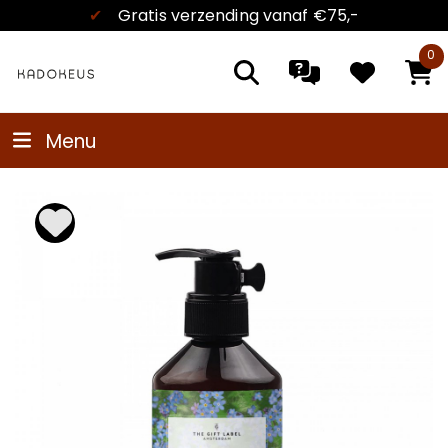
✔
Gratis verzending
vanaf €75,-
0
Menu