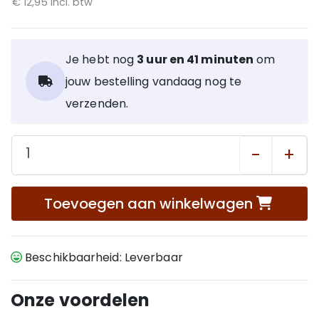
€ 12,95 incl. btw
inhoud: 73% van het totale gewicht van het product.
BPA-vrij.
Je hebt nog
3 uur en 41 minuten
om
jouw bestelling vandaag nog te
verzenden.
-
+
Toevoegen aan winkelwagen
Beschikbaarheid: Leverbaar
Onze voordelen