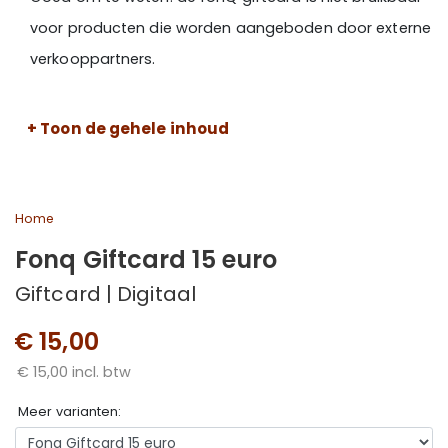
voor producten die worden aangeboden door externe
verkooppartners.
Let op! Voor deze giftcard geldt geen zichttermijn.
+ Toon de gehele inhoud
Home
Fonq Giftcard 15 euro
Giftcard | Digitaal
€ 15,00
€ 15,00 incl. btw
Meer varianten: