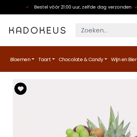
✔
Bestel vóór 21:00 uur, zelfde dag verzonden
Bloemen
Taart
Chocolate & Candy
Wijn en Bier