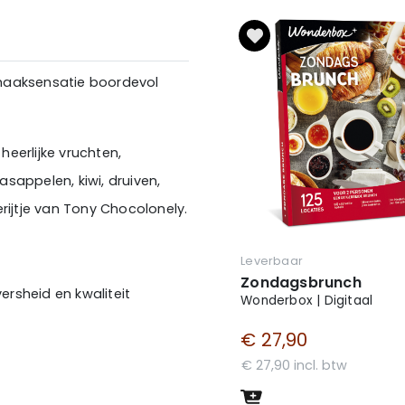
maaksensatie boordevol
eerlijke vruchten,
sappelen, kiwi, druiven,
rijtje van Tony Chocolonely.
Leverbaar
Zondagsbrunch
ersheid en kwaliteit
Wonderbox | Digitaal
d en milieuvriendelijk
€ 27,90
elgië
€ 27,90 incl. btw