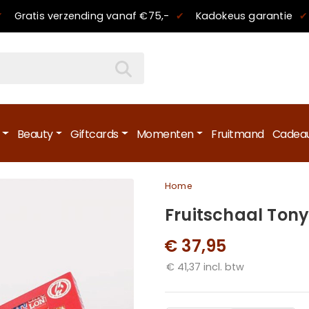
✔
Gratis verzending
vanaf €75,-
✔
Kadokeus garantie
✔
Beauty
Giftcards
Momenten
Fruitmand
Cadeau
Home
Fruitschaal Tony'
€ 37,95
€ 41,37 incl. btw