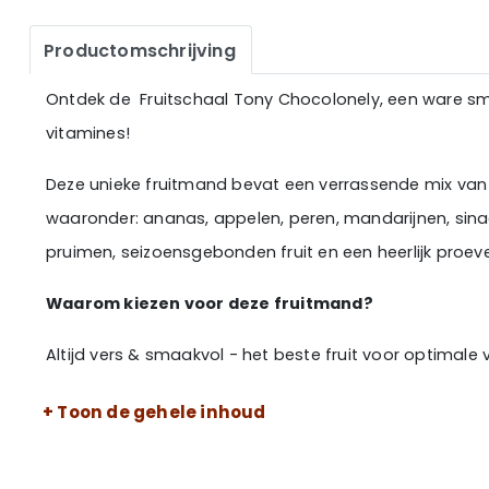
Productomschrijving
Ontdek de Fruitschaal Tony Chocolonely, een ware s
vitamines!
Deze unieke fruitmand bevat een verrassende mix van h
waaronder: ananas, appelen, peren, mandarijnen, sinaa
pruimen, seizoensgebonden fruit en een heerlijk proeve
Waarom kiezen voor deze fruitmand?
Altijd vers & smaakvol - het beste fruit voor optimale v
Duurzaam verpakt - 100% recyclebaar, FSC-gecertificeer
+ Toon de gehele inhoud
Supersnel bezorgd - Levering door heel Nederland & B