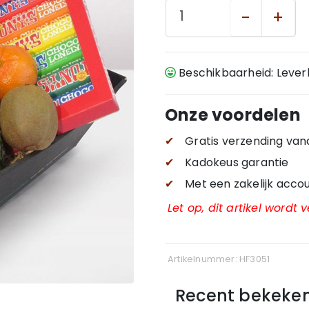
-
+
Beschikbaarheid: Leve
Onze voordelen
✔
Gratis verzending
van
✔
Kadokeus garantie
✔
Met een zakelijk accou
Let op, dit artikel wordt
Artikelnummer: HF3051
Recent bekeke