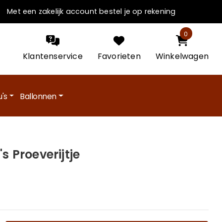
Met een zakelijk account bestel je op rekening
0
Klantenservice
Favorieten
Winkelwagen
's
Ballonnen
s Proeverijtje