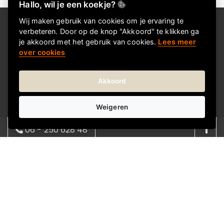
Hallo, wil je een koekje?
Wij maken gebruik van cookies om je ervaring te
Over Kadokeus
verbeteren. Door op de knop "Akkoord" te klikken ga
je akkoord met het gebruik van cookies.
Lees meer
Kadokeus helpt je om snel en eenvoudig het juiste
over cookies
cadeau te vinden voor elke gelegenheid. We bieden
een verrassend en wisselend assortiment, met
Akkoord
cadeaus in verschillende stijlen en prijsklassen.
Weigeren
Bestellen gaat makkelijk online en je kunt het cadeau
direct laten bezorgen bij de ontvanger-thuis of op het
06 - 250 628 48
werk. Zo regel je zonder gedoe een attent en passend
08:00 - 17:00 | ma - vrij
cadeau.
info@kadokeus.nl
Informatie
Over ons