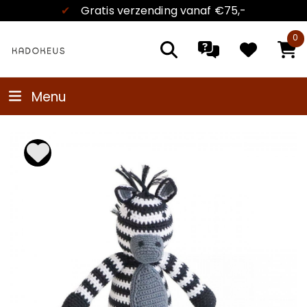
✔
Gratis verzending
vanaf €75,-
0
Menu