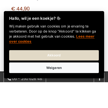
€ 44,90
€ 44,90 incl. btw
Hallo, wil je een koekje?
Wij maken gebruik van cookies om je ervaring te
verbeteren. Door op de knop "Akkoord" te klikken ga
je akkoord met het gebruik van cookies.
Lees meer
over cookies
Akkoord
Weigeren
06 - 250 628 48
Over Kadokeus
Kadokeus helpt je om snel en eenvoudig het juiste
08:00 - 17:00 | ma - vrij
cadeau te vinden voor elke gelegenheid. We bieden
info@kadokeus.nl
een verrassend en wisselend assortiment, met