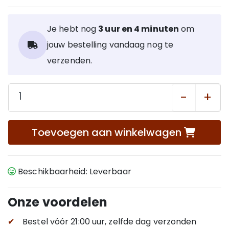
1x Patatas Fritas Naturel 60g
1x Toast to Scoop Naturel 200g
1x Knoflook aïolli 106ml
Je hebt nog
3 uur en 4 minuten
om
1x Olijvenmix 212ml
jouw bestelling vandaag nog te
verzenden.
-
+
Toevoegen aan winkelwagen
Beschikbaarheid: Leverbaar
Onze voordelen
✔
Bestel vóór 21:00 uur, zelfde dag verzonden