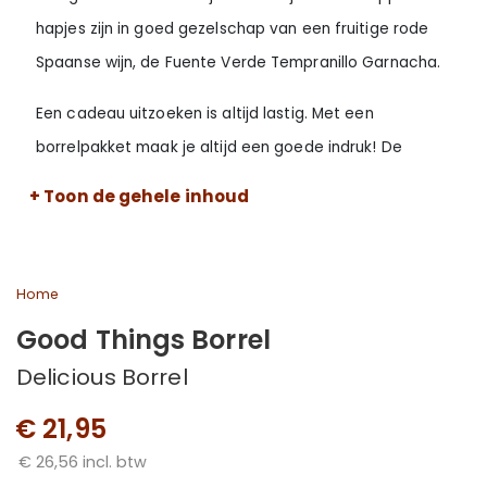
hapjes zijn in goed gezelschap van een fruitige rode
Spaanse wijn, de Fuente Verde Tempranillo Garnacha.
Een cadeau uitzoeken is altijd lastig. Met een
borrelpakket maak je altijd een goede indruk! De
cadeaupakketten van Good Things in Life vallen
+ Toon de gehele inhoud
gegarandeerd in de smaak. Het is een ideaal pakket voor
een borrel onder collega's, vrienden of familie, een luxe
verjaardagscadeau of als verrassing voor speciale
Home
momenten!
Good Things Borrel
Smaakvol borrelpakket gevuld met heerlijke delicatessen
Delicious Borrel
Verpakt in luxe geschenkdoos
€ 21,95
Productkenmerken
€ 26,56 incl. btw
1x Fuente Verde Tempranillo Garnacha 0,75l