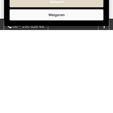
Akkoord
Weigeren
06 - 250 628 48
Over Kadokeus
Kadokeus helpt je om snel en eenvoudig het juiste
08:00 - 17:00 | ma - vrij
cadeau te vinden voor elke gelegenheid. We bieden
info@kadokeus.nl
een verrassend en wisselend assortiment, met
cadeaus in verschillende stijlen en prijsklassen.
Bestellen gaat makkelijk online en je kunt het cadeau
direct laten bezorgen bij de ontvanger-thuis of op het
werk. Zo regel je zonder gedoe een attent en passend
cadeau.