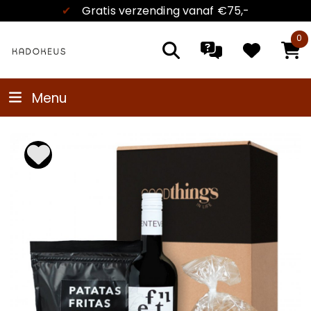
✔
Kadokeus garantie
0
Menu