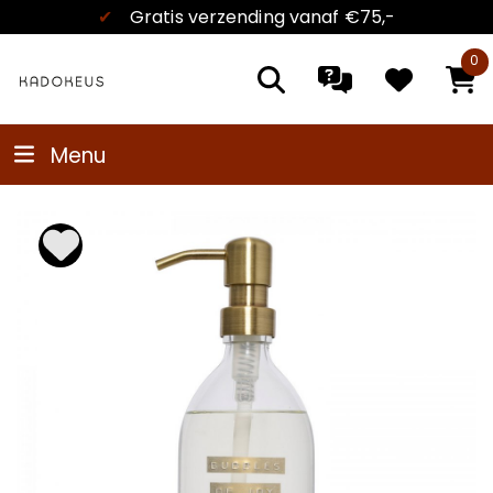
✔
Gratis verzending
vanaf €75,-
0
Menu