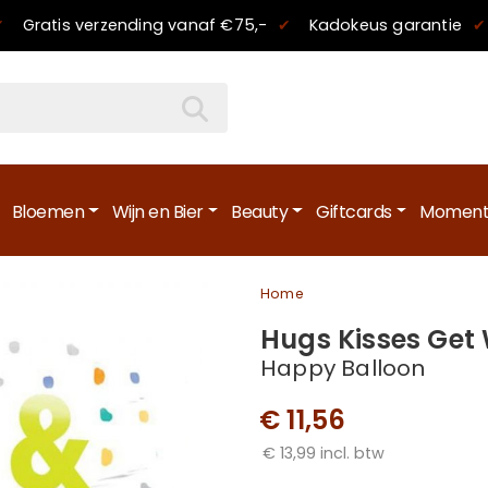
✔
Gratis verzending
vanaf €75,-
✔
Kadokeus garantie
✔
Bloemen
Wijn en Bier
Beauty
Giftcards
Moment
Home
Hugs Kisses Get 
Happy Balloon
€ 11,56
€ 13,99 incl. btw