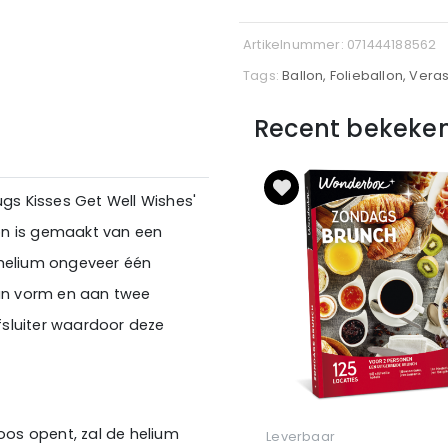
Artikelnummer: 071444188562
Tags:
Ballon, Folieballon, Vera
Recent bekeke
ugs Kisses Get Well Wishes'
on is gemaakt van een
 helium ongeveer één
van vorm en aan twee
lfsluiter waardoor deze
os opent, zal de helium
Leverbaar