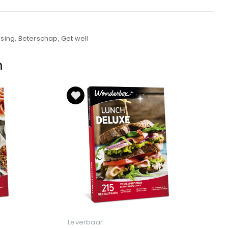
ssing, Beterschap, Get well
n
Leverbaar