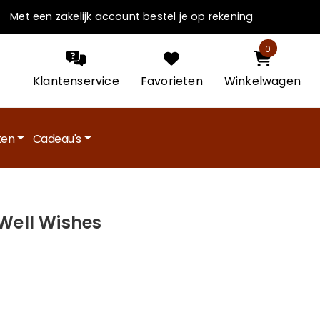
Met een zakelijk account bestel je op rekening
0
Klantenservice
Favorieten
Winkelwagen
en
Cadeau's
Well Wishes