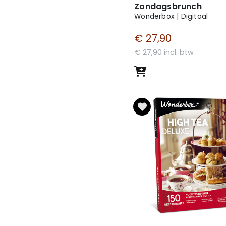
Zondagsbrunch
al zorgen!
Wonderbox | Digitaal
€ 27,90
rsoonlijke boodschap?
€ 27,90 incl. btw
 en voegt een gratis kaartje
an op het kaartje geprint en
llon cadeau nog
lg de stappen tot het
 versturen van een ballon is