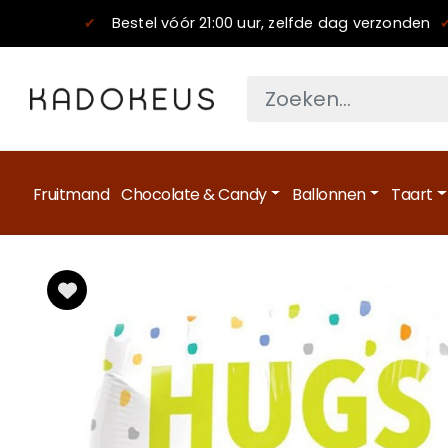
✔
Bestel vóór 21:00 uur, zelfde dag verzonden
Fruitmand
Chocolate & Candy
Ballonnen
Taart