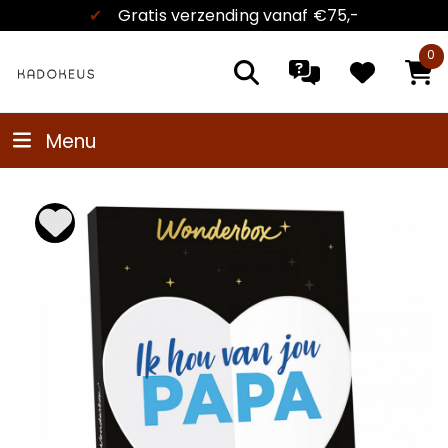
✔
Gratis verzending
vanaf €75,-
0
Menu