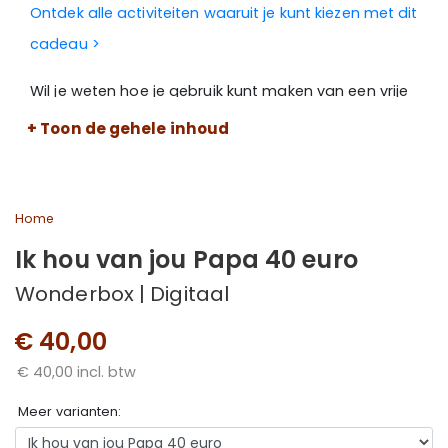
Ontdek alle activiteiten waaruit je kunt kiezen met dit
cadeau >
Wil je weten hoe je gebruik kunt maken van een vrije
keuze belevenis?
Kijk dan hier >
+ Toon de gehele inhoud
Home
Ik hou van jou Papa 40 euro
Wonderbox | Digitaal
€ 40,00
€ 40,00 incl. btw
Meer varianten: