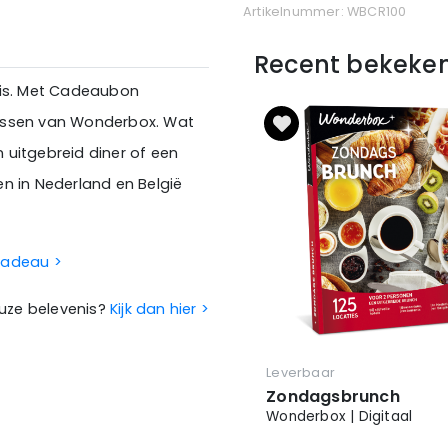
Artikelnummer: WBCR100
Recent bekeke
nis. Met Cadeaubon
enissen van Wonderbox. Wat
n uitgebreid diner of een
gen in Nederland en België
 cadeau >
euze belevenis?
Kijk dan hier >
Leverbaar
Zondagsbrunch
Wonderbox | Digitaal