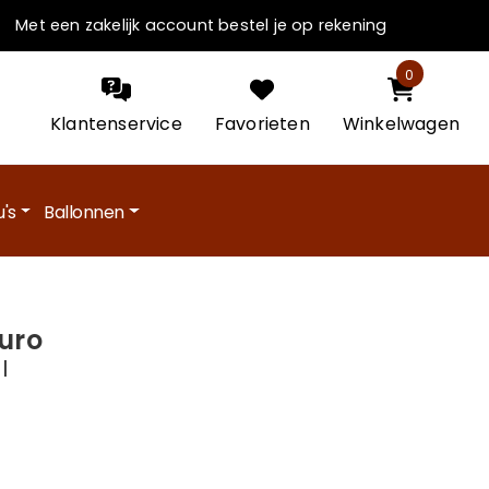
Met een zakelijk account bestel je op rekening
0
Klantenservice
Favorieten
Winkelwagen
's
Ballonnen
uro
l