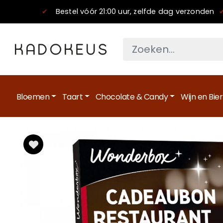
✔
Bestel vóór 21:00 uur, zelfde dag verzonden
Bloemen
Taart
Chocolate & Candy
Wijn en Bier