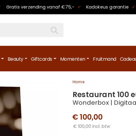
✔
Gratis verzending
vanaf €75,-
✔
Kadokeus garantie
✔
Beauty
Giftcards
Momenten
Fruitmand
Cadeau
Home
Restaurant 100 e
Wonderbox | Digitaa
€ 100,00
€ 100,00 incl. btw