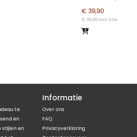
€ 39,90
€ 39,90 incl. btw
Informatie
adeau te
Over ons
ssend en
FAQ
stijlen en
Privacyverklaring