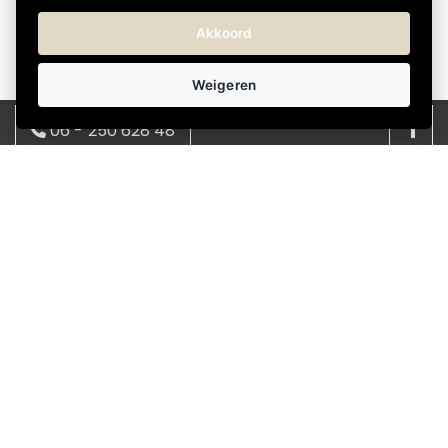
Akkoord
Weigeren
06 - 250 628 48
Over Kadokeus
Kadokeus helpt je om snel en eenvoudig het juiste
08:00 - 17:00 | ma - vrij
cadeau te vinden voor elke gelegenheid. We bieden
info@kadokeus.nl
een verrassend en wisselend assortiment, met
cadeaus in verschillende stijlen en prijsklassen.
Bestellen gaat makkelijk online en je kunt het cadeau
direct laten bezorgen bij de ontvanger-thuis of op het
werk. Zo regel je zonder gedoe een attent en passend
cadeau.