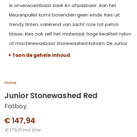
is onverwoestbaar sterk én afwasbaar. Aan het
kleurenpallet komt bovendien geen einde. Kies uit
trendy tinten, variërend van zacht roze tot petrol
blauw. Kies ook zelf het materiaal: hoge kwaliteit nylon
of machinewasbaar Stonewashed katoen. De Junior
kinder zitzak is ten slotte binnen te gebruiken en zowel
+ Toon de gehele inhoud
water- als vuilafstotend.
Gebruikersinformatie:
Home
Plaats dit product niet in, op, tegen of in de buurt van
Junior Stonewashed Red
een warmtebron, zoals verwarming, glazen pui of
Fatboy
wand die verwarmd wordt door de zon. Dit kan
€ 147,94
schade brengen aan het oppervlak waar dit product
staat. Intensief gebruik kan ervoor zorgen dat de
€ 179,01 incl. btw