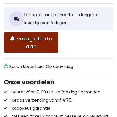
vulling na een tijdje krimpt. Met de Refill kan je de zitzak
helemaal vullen of hervullen.
Let op: dit artikel heeft een langere
Reinigingsinformatie:
levertijd van 5 dagen.
Maak zorgvuldig schoon met een zachte doek en
vraag offerte
lauwwarm water (wanneer nodig met neutrale zeep ).
aan
Machine wasbare
Wasbaar,
buitenhoes,
Wasinformatie:
Stonewashed: Was de
Beschikbaarheid: Op aanvraag
buitenzak op maximaal 30°C (niet
chloorbleekmiddel). Binnenstebuiten wassen.
Onze voordelen
✔
Bestel vóór 21:00 uur, zelfde dag verzonden
✔
Gratis verzending
vanaf €75,-
✔
Kadokeus garantie
✔
Met een zakelijk account bestel je op rekening