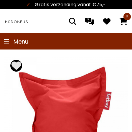
✔
Gratis verzending
vanaf €75,-
0
Menu