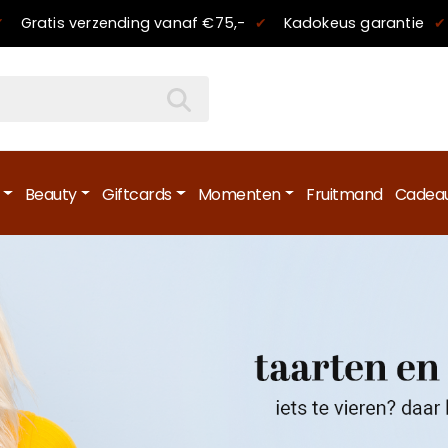
✔
Gratis verzending
vanaf €75,-
✔
Kadokeus garantie
✔
Beauty
Giftcards
Momenten
Fruitmand
Cadeau