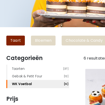
Taart
Bloemen
Chocolate & Candy
Categorieën
6 resultate
Taarten
[37]
Gebak & Petit Four
[12]
WK Voetbal
[6]
Prijs