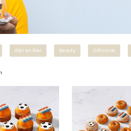
Wijn en Bier
Beauty
Giftcards
n