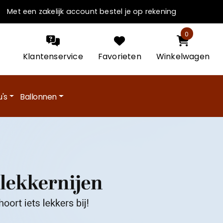
Met een zakelijk account bestel je op rekening
0
Klantenservice
Favorieten
Winkelwagen
's
Ballonnen