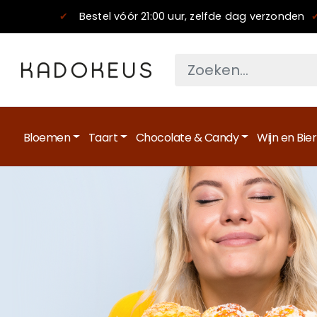
✔
Bestel vóór 21:00 uur, zelfde dag verzonden
Bloemen
Taart
Chocolate & Candy
Wijn en Bier